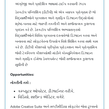
અંગ્રેજી અને પ્રાદેશિક ભાષામાં ટાઈપ કરવાની ઝડપ
ડેસ્કટોપ પબ્લિશિંગ (ડીટીપી) એ એક વ્યાપક પ્રોગ્રામ છે જે
વિદ્યાર્થીઓને પ્રકાશન અને ગ્રાફિક ડિઝાઇન ઉદ્યોગોમાં
શ્રેષ્ઠ બનવા માટે જરૂરી તકનીકી અને સર્જનાત્મક કુશળતા
પ્રદાન કરે છે. ડેસ્કટૉપ પબ્લિશિંગ અભ્યાસક્રમો
વિદ્યાર્થીઓને વિવિધ પ્રકારના દસ્તાવેજો ડિઝાઇન કરવા અને
બનાવવા માટે સોફ્ટવેરના ઉપયોગ વિશે શિક્ષિત કરવા સાથે કામ
કરે છે. ડીટીપી કૌશલ્યો પ્રીપ્રેસ પ્રોડક્શન અને પ્રોગ્રામિંગ
જેવી ટેકનિકલ કૌશલ્યોથી માંડીને કોમ્યુનિકેશન ડિઝાઇન
અને ગ્રાફિક ઈમેજ ડેવલપમેન્ટ જેવી સર્જનાત્મક કુશળતા
સુધીની છે
Opportunities:
નોકરીની તકો :
કમ્પ્યુટર ઓપરેટર, ડીઝાઈનર તરીકે,
વિડિયો, સાઉન્ડ એડિટર, વગેરે.
Adobe Creative Suite અને મલ્ટીમીડિયા સોફ્ટવેર જેવા ટૂલ્સનો