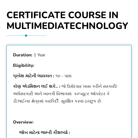
CERTIFICATE COURSE IN
MULTIMEDIATECHNOLOGY
Duration:
1 Year
Eligibility:
પ્રવેશ માટેની લાયકાત :
૧૦ - પાસ
કોણ એડમિશન લઈ શકે.. :
જે ઉમેદવાર ખાસ કરીને સરકારી/
અર્ધસરકારી અને ખાનગી વિભાગમાં કમ્પ્યુટર ઓપરેટર કે
ડીઝાઈનર ક્ષેત્રમાં કારકિર્દી સુરક્ષિત કરવા ઇચ્છુક છે.
Overview:
જોબ માટેના જરૂરી કૌશલ્યો :