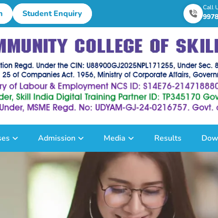
Call 
n
Student Enquiry
997
ses
Admission
Media
Results
Dow