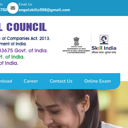
Us
Email Us
8750255
angelskills556@gmail.com
nload
Career
Contact Us
Online Exam