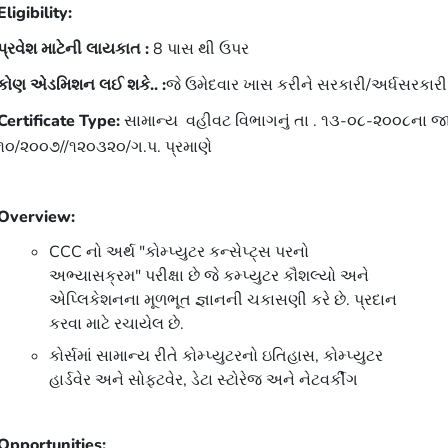
Eligibility:
પ્રવેશ માટેની લાયકાત :
8 પાસ થી ઉપર
કોણ એડમિશન લઈ શકે.. :
જે ઉમેદવાર ખાસ કરીને સરકારી/અર્ધસરકારી અને
Certificate Type:
સામાન્ય વહીવટ વિભાગનું તા . ૧૩-૦૮-૨૦૦૮ના 
૧૦/૨૦૦૭//૧૨૦૩૨૦/ગ.પ. પ્રમાણે
Overview:
CCC નો અર્થ "કોમ્પ્યુટર કન્સેપ્ટ્સ પરનો
અભ્યાસક્રમ" પરીક્ષા છે જે કમ્પ્યુટર કૌશલ્યો અને
એપ્લિકેશનના મૂળભૂત જ્ઞાનની ચકાસણી કરે છે. પ્રદાન
કરવા માટે રચાયેલ છે.
કોર્સમાં સામાન્ય રીતે કોમ્પ્યુટરનો ઇતિહાસ, કોમ્પ્યુટર
હાર્ડવેર અને સોફ્ટવેર, ડેટા સ્ટોરેજ અને નેટવર્કીંગ
Opportunities: