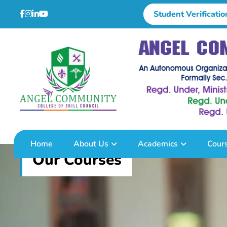
Student Verificatio
Home
About Us
Academics
Cour
Our Courses