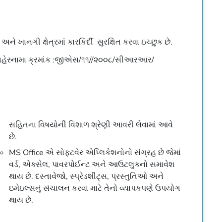
 ખાનગી ક્ષેત્રમાં કારકિર્દી સુરક્ષિત કરવા ઇચ્છુક છે.
જાહેરનામા ક્રમાંક :જીએસ/૧૧//૨૦૦૮/સીઆરઆર/
સહિતના વિષયોની વિશાળ શ્રેણી આવરી લેવામાં આવે
છે.
MS Office એ સોફ્ટવેર એપ્લિકેશનોનો સંગ્રહ છે જેમાં
વર્ડ, એક્સેલ, પાવરપોઈન્ટ અને આઉટલુકનો સમાવેશ
થાય છે. દસ્તાવેજો, સ્પ્રેડશીટ્સ, પ્રસ્તુતિઓ અને
ઇમેઇલ્સનું સંચાલન કરવા માટે તેનો વ્યાપકપણે ઉપયોગ
થાય છે.