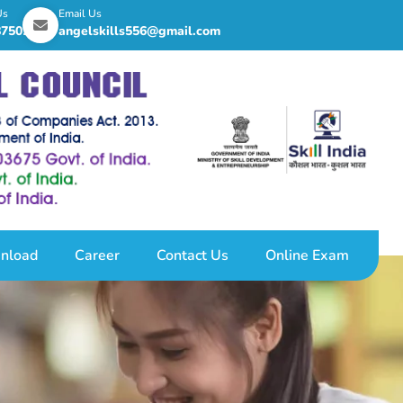
Us
Email Us
8750255
angelskills556@gmail.com
nload
Career
Contact Us
Online Exam