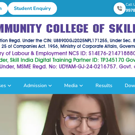
Call 
n
Student Enquiry
997
ses
Admission
Media
Results
Dow