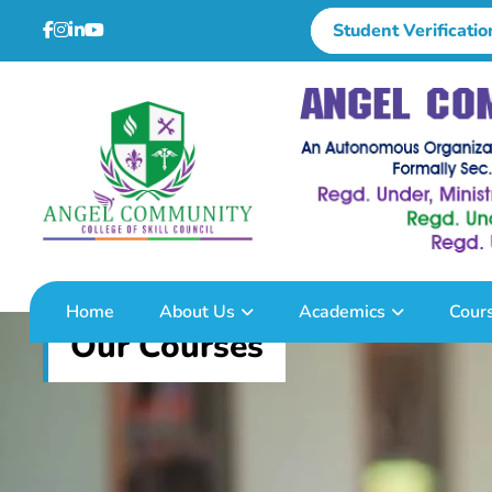
Student Verificatio
Home
About Us
Academics
Cour
Our Courses