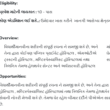
Eligibility:
પ્રવેશ માટેની લાયકાત :
૧0 - પાસ
કોણ એડમિશન લઈ શકે..:
ઉમેદવાર ખાસ કરીને ખાનગી આરોગ્ય ક્ષેત્રમાં 
Overview:
વિધાર્થીમાનવીના શરીરની સંપૂર્ણ રચના ને સમજી શકે છે, અને
માં ડોક્ટરના સહાયરૂપ સેવાની નોકરી મેળવી શકે છે. તેમજ
તેના દ્વારા કોઈપણ પબ્લિક પ્રાઈવેટ હોસ્પિટલ , એમઓટીએ
ઘેર રહેલ બીમાર દર્દીને પીએએન સારવાર આપવા માટે
ટ્રસ્ટની હોસ્પિટલ , મલ્ટિસ્પેસ્યાલિસ્ટ હૉસ્પિટલમાં તથા
સક
ક્લિનિક તેમજ હેલથકેર સેન્ટર અને અર્ધસરકારી હોસ્પિટલ
Opportunities:
વિધાર્થીમાનવીના શરીરની સંપૂર્ણ રચના ને સમજી શકે છે, અને તેના દ્
હોસ્પિટલ , મલ્ટિસ્પેસ્યાલિસ્ટ હૉસ્પિટલમાં તથા ક્લિનિક તેમજ હેલથકે
સેવાની નોકરી મેળવી શકે છે. તેમજ ઘેર રહેલ બીમાર દર્દીને પીએએન સા
છે.