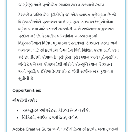
અંગ્રેજી અને પ્રાદેશિક ભાષામાં ટાઈપ કરવાની ઝડપ
ડેસ્કટોપ પબ્લિશિંગ (ડીટીપી) એ એક વ્યાપક પ્રોગ્રામ છે જે
વિદ્યાર્થીઓને પ્રકાશન અને ગ્રાફિક ડિઝાઇન ઉદ્યોગોમાં
શ્રેષ્ઠ બનવા માટે જરૂરી તકનીકી અને સર્જનાત્મક કુશળતા
પ્રદાન કરે છે. ડેસ્કટૉપ પબ્લિશિંગ અભ્યાસક્રમો
વિદ્યાર્થીઓને વિવિધ પ્રકારના દસ્તાવેજો ડિઝાઇન કરવા અને
બનાવવા માટે સોફ્ટવેરના ઉપયોગ વિશે શિક્ષિત કરવા સાથે કામ
કરે છે. ડીટીપી કૌશલ્યો પ્રીપ્રેસ પ્રોડક્શન અને પ્રોગ્રામિંગ
જેવી ટેકનિકલ કૌશલ્યોથી માંડીને કોમ્યુનિકેશન ડિઝાઇન
અને ગ્રાફિક ઈમેજ ડેવલપમેન્ટ જેવી સર્જનાત્મક કુશળતા
સુધીની છે
Opportunities:
નોકરીની તકો :
કમ્પ્યુટર ઓપરેટર, ડીઝાઈનર તરીકે,
વિડિયો, સાઉન્ડ એડિટર, વગેરે.
Adobe Creative Suite અને મલ્ટીમીડિયા સોફ્ટવેર જેવા ટૂલ્સનો