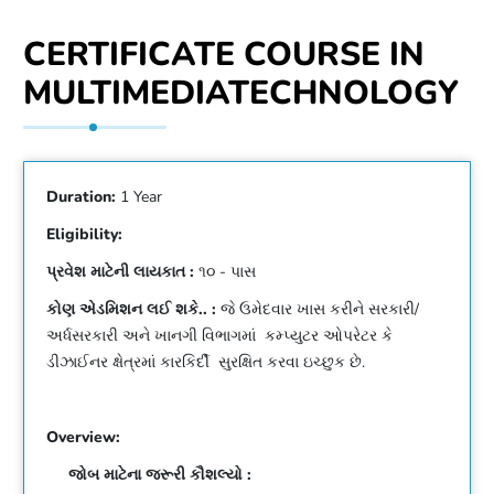
CERTIFICATE COURSE IN
MULTIMEDIATECHNOLOGY
Duration:
1 Year
Eligibility:
પ્રવેશ માટેની લાયકાત :
૧૦ - પાસ
કોણ એડમિશન લઈ શકે.. :
જે ઉમેદવાર ખાસ કરીને સરકારી/
અર્ધસરકારી અને ખાનગી વિભાગમાં કમ્પ્યુટર ઓપરેટર કે
ડીઝાઈનર ક્ષેત્રમાં કારકિર્દી સુરક્ષિત કરવા ઇચ્છુક છે.
Overview:
જોબ માટેના જરૂરી કૌશલ્યો :