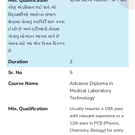
પ્રવેશ માટેની લાયકાત : ૧૨ - પાસ
કોણ એડમિશન લઈ શકે..જે
વિદ્યાર્થીઓ આરોગ્ય સંભાળ
ક્ષેત્રમાં પોતાનું કારકિર્દી શરૂ કરવા
ઈચ્છે છે અને દર્દીઓની સેવામાં
પોતાનું યોગદાન આપવા માગે છે
તેમના માટે આ એક ઉત્તમ વિકલ્પ
છે.
2
5
Advance Diploma in
Medical Laboratory
Technology
Usually requires a 10th pass
with relevant experience or a
12th pass in PCB (Physics,
Chemistry, Biology) for entry.