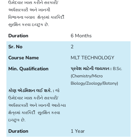
ઉમેદવાર ખાસ કરીને સરકારી/
અર્ધસરકારી અને ખાનગી
વિભાગના બચાવ ક્ષેત્રમાં કારકિર્દી
સુરક્ષિત કરવા ઇચ્છુક છે.
6 Months
2
MLT TECHNOLOGY
પ્રવેશ માટેની લાયકાત :
B.Sc.
(Chemistry/Micro
Biology/Zoology/Botony)
કોણ એડમિશન લઈ શકે. :
જે
ઉમેદવાર ખાસ કરીને સરકારી/
અર્ધસરકારી અને ખાનગી આરોગ્ય
ક્ષેત્રમાં કારકિર્દી સુરક્ષિત કરવા
ઇચ્છુક છે.
1 Year