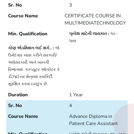
3
CERTIFICATE COURSE IN
MULTIMEDIATECHNOLOGY
પ્રવેશ માટેની લાયકાત :
૧૦ -
પાસ
કોણ એડમિશન લઈ શકે.. :
જે
ઉમેદવાર ખાસ કરીને સરકારી/
અર્ધસરકારી અને ખાનગી
વિભાગમાં કમ્પ્યુટર ઓપરેટર કે
ડીઝાઈનર ક્ષેત્રમાં કારકિર્દી
સુરક્ષિત કરવા ઇચ્છુક છે.
1 Year
4
Advance Diploma in
Patient Care Assistant