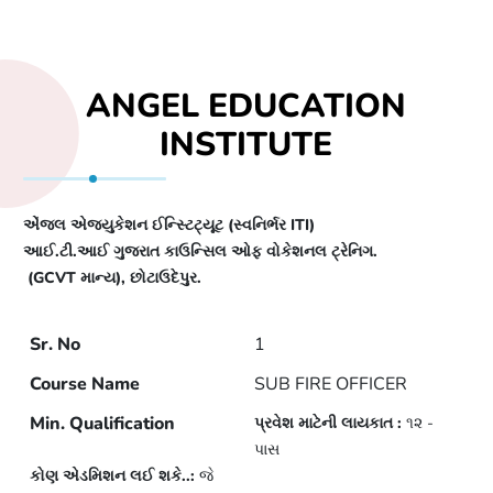
ANGEL EDUCATION
INSTITUTE
એંજલ એજયુકેશન ઈન્સ્ટિટ્યૂટ (સ્વનિર્ભર
ITI
)
આઈ.ટી.આઈ ગુજરાત કાઉન્સિલ ઓફ વોકેશનલ ટ્રેનિગ.
(
GCVT
માન્ય)
,
છોટાઉદેપુર.
1
Sr. No
Course Name
Min. Qualification
Durat
SUB FIRE OFFICER
પ્રવેશ માટેની લાયકાત :
૧૨ -
પાસ
કોણ એડમિશન લઈ શકે..:
જે